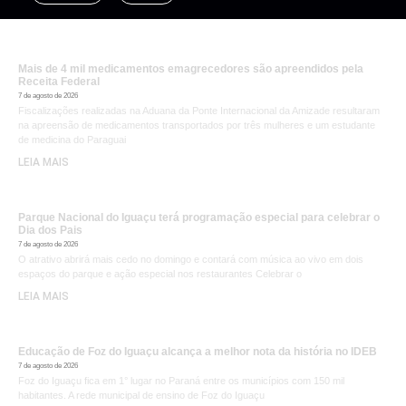
Mais de 4 mil medicamentos emagrecedores são apreendidos pela
Receita Federal
7 de agosto de 2026
Fiscalizações realizadas na Aduana da Ponte Internacional da Amizade resultaram
na apreensão de medicamentos transportados por três mulheres e um estudante
de medicina do Paraguai
LEIA MAIS
Parque Nacional do Iguaçu terá programação especial para celebrar o
Dia dos Pais
7 de agosto de 2026
O atrativo abrirá mais cedo no domingo e contará com música ao vivo em dois
espaços do parque e ação especial nos restaurantes Celebrar o
LEIA MAIS
Educação de Foz do Iguaçu alcança a melhor nota da história no IDEB
7 de agosto de 2026
Foz do Iguaçu fica em 1° lugar no Paraná entre os municípios com 150 mil
habitantes. A rede municipal de ensino de Foz do Iguaçu