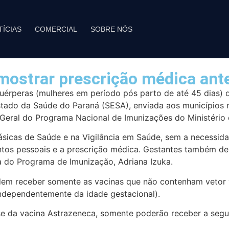
TÍCIAS
COMERCIAL
SOBRE NÓS
ostrar prescrição médica ante
puérperas (mulheres em período pós parto de até 45 dias)
ado da Saúde do Paraná (SESA), enviada aos municípios na
eral do Programa Nacional de Imunizações do Ministério 
 Básicas de Saúde e na Vigilância em Saúde, sem a necessi
os pessoais e a prescrição médica. Gestantes também dev
a do Programa de Imunização, Adriana Izuka.
em receber somente as vacinas que não contenham vetor vi
independentemente da idade gestacional).
se da vacina Astrazeneca, somente poderão receber a segu