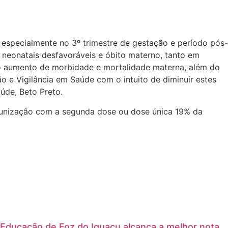
 especialmente no 3º trimestre de gestação e período pós-
 neonatais desfavoráveis e óbito materno, tanto em
o aumento de morbidade e mortalidade materna, além do
o e Vigilância em Saúde com o intuito de diminuir estes
úde, Beto Preto.
munização com a segunda dose ou dose única 19% da
Educação de Foz do Iguaçu alcança a melhor nota