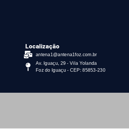
Localização
antena1@antena1foz.com.br
Av. Iguaçu, 29 - Vila Yolanda
Foz do Iguaçu - CEP: 85853-230