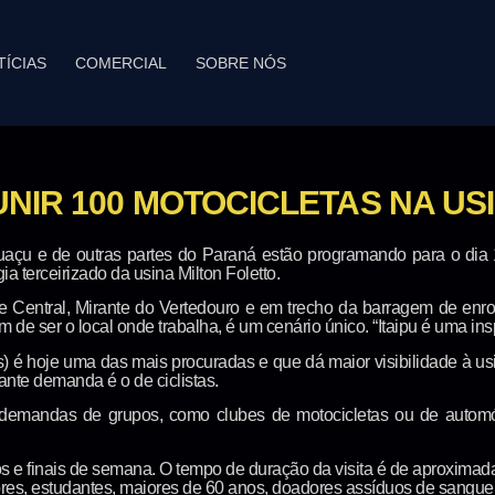
TÍCIAS
COMERCIAL
SOBRE NÓS
IR 100 MOTOCICLETAS NA USIN
uaçu e de outras partes do Paraná estão programando para o dia
ia terceirizado da usina Milton Foletto.
 Central, Mirante do Vertedouro e em trecho da barragem de enro
 de ser o local onde trabalha, é um cenário único. “Itaipu é uma ins
) é hoje uma das mais procuradas e que dá maior visibilidade à usin
ante demanda é o de ciclistas.
demandas de grupos, como clubes de motocicletas ou de automó
 e finais de semana. O tempo de duração da visita é de aproximada
ores, estudantes, maiores de 60 anos, doadores assíduos de sangue