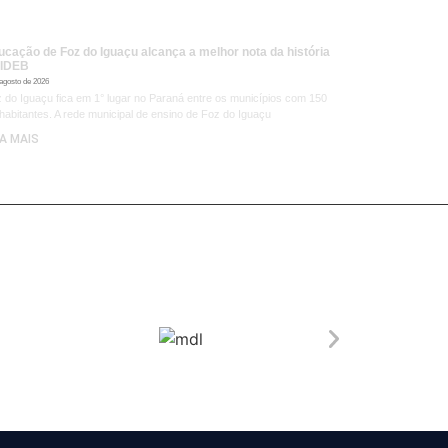
ucação de Foz do Iguaçu alcança a melhor nota da história
 IDEB
 agosto de 2026
 do Iguaçu fica em 1° lugar no Paraná entre os municípios com 150
 habitantes. A rede municipal de ensino de Foz do Iguaçu
IA MAIS