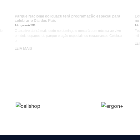
Parque Nacional do Iguaçu terá programação especial para
Ed
celebrar o Dia dos Pais
no
7 de agosto de 2026
7 de
de
O atrativo abrirá mais cedo no domingo e contará com música ao vivo
Foz
em dois espaços do parque e ação especial nos restaurantes Celebrar
mil
o
LE
LEIA MAIS