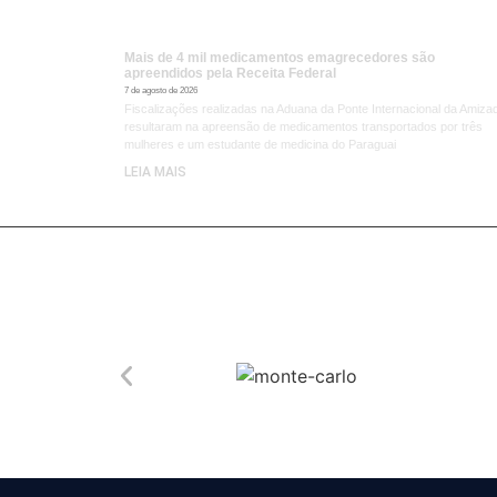
Mais de 4 mil medicamentos emagrecedores são
apreendidos pela Receita Federal
7 de agosto de 2026
Fiscalizações realizadas na Aduana da Ponte Internacional da Amiza
resultaram na apreensão de medicamentos transportados por três
mulheres e um estudante de medicina do Paraguai
LEIA MAIS