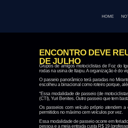
HOME
NO
ENCONTRO DEVE REUN
DE JULHO
Grupos de amigos motociclistas de Foz do Ig
rodas na usina de Itaipu. A organização é do vig
O passeio panorâmico terá paradas no Mirante
escolheu a binacional como roteiro porque, além
“Essa modalidade de passeio (de motociclistas
(CTI), Yuri Benites. Outro passeio que tem bast
Os passeios com veículo próprio atendem a 
permitidos no máximo cem veículos por vez.
Essa modalidade de passeio ocorre em feriados
pessoa e a meia entrada custa R$ 19 (profess