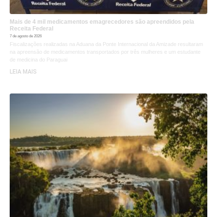
Mais de 4 mil medicamentos emagrecedores são apreendidos pela
Receita Federal
7 de agosto de 2026
Fiscalizações realizadas na Aduana da Ponte Internacional da Amizade resultaram
na apreensão de medicamentos transportados por três mulheres e um estudante
de medicina do Paraguai
LEIA MAIS