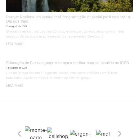
Parque Nacional do Iguaçu terá programação especial para celebrar o
Dia dos Pais
7 de agosto de 2026
O atrativo abrirá mais cedo no domingo e contará com música ao vivo em dois
espaços do parque e ação especial nos restaurantes Celebrar o
LEIA MAIS
Educação de Foz do Iguaçu alcança a melhor nota da história no IDEB
7 de agosto de 2026
Foz do Iguaçu fica em 1° lugar no Paraná entre os municípios com 150 mil
habitantes. A rede municipal de ensino de Foz do Iguaçu
LEIA MAIS