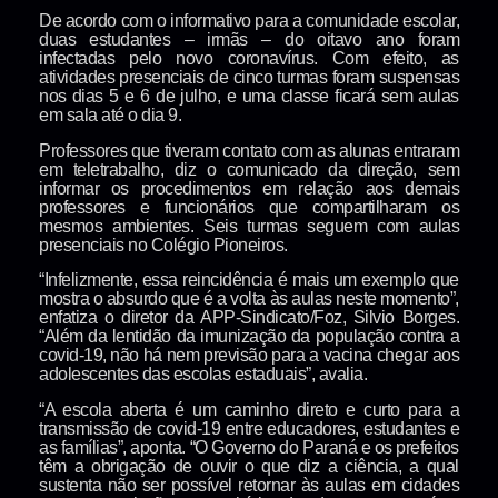
De acordo com o informativo para a comunidade escolar,
duas estudantes – irmãs – do oitavo ano foram
infectadas pelo novo coronavírus. Com efeito, as
atividades presenciais de cinco turmas foram suspensas
nos dias 5 e 6 de julho, e uma classe ficará sem aulas
em sala até o dia 9.
Professores que tiveram contato com as alunas entraram
em teletrabalho, diz o comunicado da direção, sem
informar os procedimentos em relação aos demais
professores e funcionários que compartilharam os
mesmos ambientes. Seis turmas seguem com aulas
presenciais no Colégio Pioneiros.
“Infelizmente, essa reincidência é mais um exemplo que
mostra o absurdo que é a volta às aulas neste momento”,
enfatiza o diretor da APP-Sindicato/Foz, Silvio Borges.
“Além da lentidão da imunização da população contra a
covid-19, não há nem previsão para a vacina chegar aos
adolescentes das escolas estaduais”, avalia.
“A escola aberta é um caminho direto e curto para a
transmissão de covid-19 entre educadores, estudantes e
as famílias”, aponta. “O Governo do Paraná e os prefeitos
têm a obrigação de ouvir o que diz a ciência, a qual
sustenta não ser possível retornar às aulas em cidades