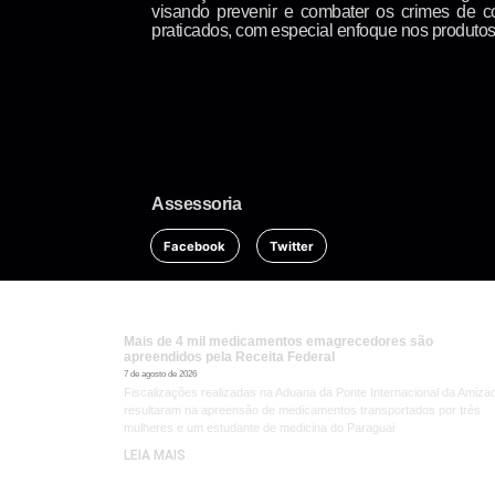
visando prevenir e combater os crimes de c
praticados, com especial enfoque nos produtos
Assessoria
Facebook
Twitter
Mais de 4 mil medicamentos emagrecedores são
apreendidos pela Receita Federal
7 de agosto de 2026
Fiscalizações realizadas na Aduana da Ponte Internacional da Amiza
resultaram na apreensão de medicamentos transportados por três
mulheres e um estudante de medicina do Paraguai
LEIA MAIS