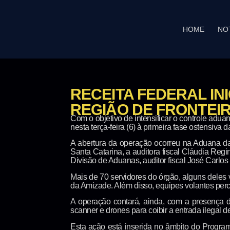
HOME
NO
RECEITA FEDERAL IN
REGIÃO DE FRONTEI
Com o objetivo de intensificar o controle aduan
nesta terça-feira (6) à primeira fase ostensiv
A abertura da operação ocorreu na Aduana da
Santa Catarina, a auditora fiscal Cláudia Reg
Divisão de Aduanas, auditor fiscal José Carlos
Mais de 70 servidores do órgão, alguns deles
da Amizade. Além disso, equipes volantes perco
A operação contará, ainda, com a presença d
scanner e drones para coibir a entrada ilegal 
Esta ação está inserida no âmbito do Programa