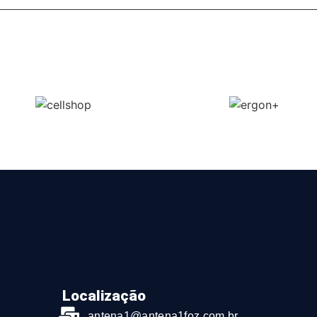
Localização
antena1@antena1foz.com.br