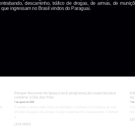
ontrabando, descaminho, tráfico de drogas, de armas, de muniç
 que ingressam no Brasil vindos do Paraguai.
Parque Nacional do Iguaçu terá programação especial para
Ed
celebrar o Dia dos Pais
no
7 de agosto de 2026
7 de
de
O atrativo abrirá mais cedo no domingo e contará com música ao vivo
Foz
em dois espaços do parque e ação especial nos restaurantes Celebrar
mil
o
LE
LEIA MAIS