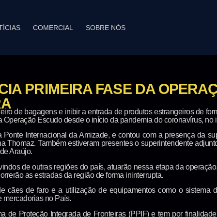
TÍCIAS
COMERCIAL
SOBRE NÓS
ICIA PRIMEIRA FASE DA OPER
RA
eiro de bagagens e inibir a entrada de produtos estrangeiros de form
a da Operação Escudo desde o início da pandemia do coronavírus, no 
 Ponte Internacional da Amizade, e contou com a presença da su
ina Thomaz. Também estiveram presentes o superintendente adjunto, 
 de Araújo.
 vindos de outras regiões do país, atuarão nessa etapa da operaç
rrerão as estradas da região de forma ininterrupta.
e cães de faro e a utilização de equipamentos como o sistema 
de mercadorias no País.
 de Proteção Integrada de Fronteiras (PPIF) e tem por finalidade o