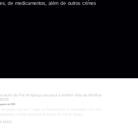
ões, de medicamentos, além de outros crimes
ucação de Foz do Iguaçu alcança a melhor nota da história
 IDEB
 agosto de 2026
 do Iguaçu fica em 1° lugar no Paraná entre os municípios com 150
 habitantes. A rede municipal de ensino de Foz do Iguaçu
IA MAIS