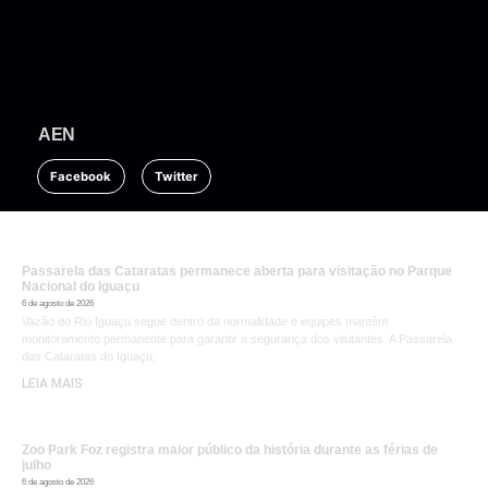
AEN
Facebook
Twitter
Passarela das Cataratas permanece aberta para visitação no Parque
Nacional do Iguaçu
6 de agosto de 2026
Vazão do Rio Iguaçu segue dentro da normalidade e equipes mantêm
monitoramento permanente para garantir a segurança dos visitantes. A Passarela
das Cataratas do Iguaçu,
LEIA MAIS
Zoo Park Foz registra maior público da história durante as férias de
julho
6 de agosto de 2026