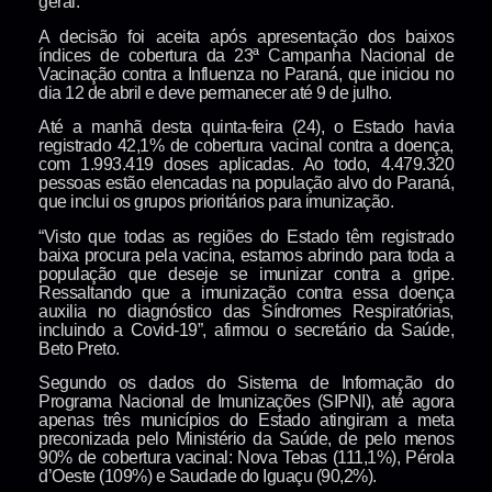
geral.
A decisão foi aceita após apresentação dos baixos
índices de cobertura da 23ª Campanha Nacional de
Vacinação contra a Influenza no Paraná, que iniciou no
dia 12 de abril e deve permanecer até 9 de julho.
Até a manhã desta quinta-feira (24), o Estado havia
registrado 42,1% de cobertura vacinal contra a doença,
com 1.993.419 doses aplicadas. Ao todo, 4.479.320
pessoas estão elencadas na população alvo do Paraná,
que inclui os grupos prioritários para imunização.
“Visto que todas as regiões do Estado têm registrado
baixa procura pela vacina, estamos abrindo para toda a
população que deseje se imunizar contra a gripe.
Ressaltando que a imunização contra essa doença
auxilia no diagnóstico das Síndromes Respiratórias,
incluindo a Covid-19”, afirmou o secretário da Saúde,
Beto Preto.
Segundo os dados do Sistema de Informação do
Programa Nacional de Imunizações (SIPNI), até agora
apenas três municípios do Estado atingiram a meta
preconizada pelo Ministério da Saúde, de pelo menos
90% de cobertura vacinal: Nova Tebas (111,1%), Pérola
d’Oeste (109%) e Saudade do Iguaçu (90,2%).