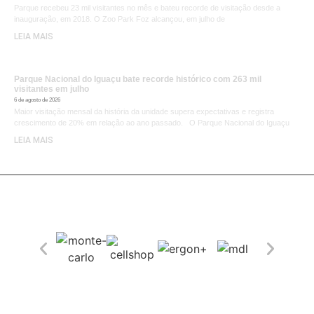
Parque recebeu 23 mil visitantes no mês e bateu recorde de visitação desde a
inauguração, em 2018. O Zoo Park Foz alcançou, em julho de
LEIA MAIS
Parque Nacional do Iguaçu bate recorde histórico com 263 mil
visitantes em julho
6 de agosto de 2026
Maior visitação mensal da história da unidade supera expectativas e registra
crescimento de 20% em relação ao ano passado. O Parque Nacional do Iguaçu
LEIA MAIS