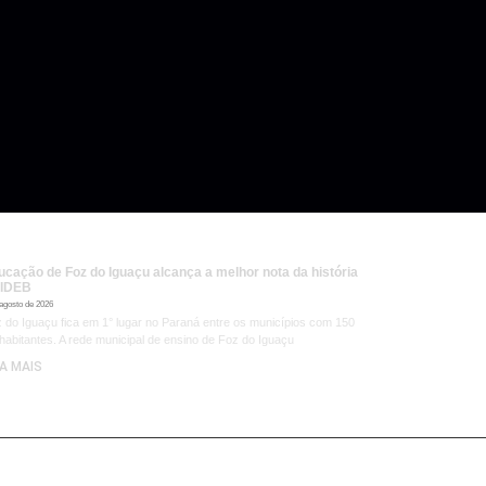
ucação de Foz do Iguaçu alcança a melhor nota da história
 IDEB
 agosto de 2026
 do Iguaçu fica em 1° lugar no Paraná entre os municípios com 150
 habitantes. A rede municipal de ensino de Foz do Iguaçu
IA MAIS