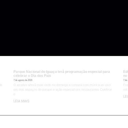
Parque Nacional do Iguaçu terá programação especial para
Ed
celebrar o Dia dos Pais
no
7 de agosto de 2026
7 de
de
O atrativo abrirá mais cedo no domingo e contará com música ao vivo
Foz
em dois espaços do parque e ação especial nos restaurantes Celebrar
mil
o
LE
LEIA MAIS