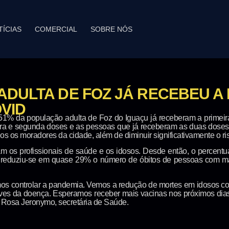
TÍCIAS
COMERCIAL
SOBRE NÓS
DULTA DE FOZ JÁ RECEBEU A 
VID
51% da população adulta de Foz do Iguaçu já receberam a primeira 
eira e segunda doses e as pessoas que já receberam as duas doses
os os moradores da cidade, além de diminuir significativamente o ri
oram os profissionais de saúde e os idosos. Desde então, o percen
reduziu-se em quase 29% o número de óbitos de pessoas com ma
os controlar a pandemia. Vemos a redução de mortes em idosos 
raves da doença. Esperamos receber mais vacinas nos próximos dia
 Rosa Jeronymo, secretária de Saúde.