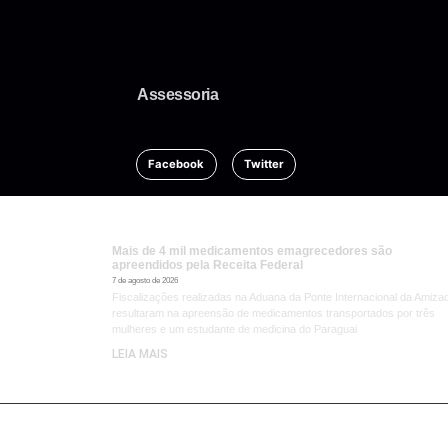
Assessoria
Facebook
Twitter
Mais de 4 mil medicamentos emagrecedores são
apreendidos pela Receita Federal
7 de agosto de 2026
Fiscalizações realizadas na Aduana da Ponte Internacional da Amiza
resultaram na apreensão de medicamentos transportados por três
mulheres e um estudante de medicina do Paraguai
LEIA MAIS