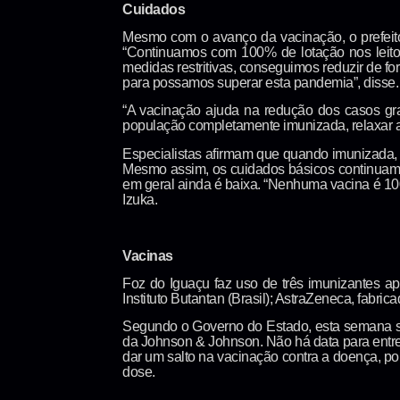
Cuidados
Mesmo com o avanço da vacinação, o prefeito C
“Continuamos com 100% de lotação nos leitos
medidas restritivas, conseguimos reduzir de fo
para possamos superar esta pandemia”, disse.
“A vacinação ajuda na redução dos casos g
população completamente imunizada, relaxar a
Especialistas afirmam que quando imunizada,
Mesmo assim, os cuidados básicos continuam 
em geral ainda é baixa. “Nenhuma vacina é 10
Izuka.
Vacinas
Foz do Iguaçu faz uso de três imunizantes ap
Instituto Butantan (Brasil); AstraZeneca, fabric
Segundo o Governo do Estado, esta semana ser
da Johnson & Johnson. Não há data para entreg
dar um salto na vacinação contra a doença, 
dose.