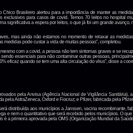
hico Brasileiro alertou para a importância de manter as medidas r
 exclusivos para casos de covid. Temos 70 leitos no hospital m
rma significativa a espera por leitos, o que já foi um grande avanço
raves, mas ainda não estamos no momento de relaxar as medida
s medidas pode custar a vida de muitas pessoas”, completou.
 mesmo com a covid, a pessoa não tem sintomas graves e se recup
sendo essenciais para não contaminar outras pessoas, principalm
0% eficaz quando se tem uma alta circulação do vírus”, disse a co
rovados pela Anvisa (Agência Nacional de Vigilância Sanitária), 
ada pela AstraZeneca, Oxford e Fiocruz; e Pfizer, fabricada pela Pfiz
á distribuída aos municípios a Janssen, vacina recombinante, fab
a e nem o quantitativo que será recebido pelos municípios. O que
pois é a primeira aprovada pela OMS (Organização Mundial da Saú