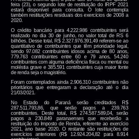
feira (23), o segundo lote de restituição do IRPF 2021
estará disponível para consulta. O lote contempla
também restituições residuais dos exercícios de 2008 a
2020.
O crédito bancário para 4.222.986 contribuintes será
realizado no dia 30 de junho, no valor total de RS 6
bilhões. Desse total, R$ 2.327.976.391,49 referem-se ao
quantitativo de contribuintes que têm prioridade legal,
sendo 97.082 contribuintes idosos acima de 80 anos,
779.763 contribuintes entre 60 e 79 anos, 54.240
contribuintes com alguma deficiência física ou mental ou
moléstia grave e 385.591 contribuintes cuja maior fonte
de renda seja o magistério.
Foram contemplados ainda 2.906.310 contribuintes não
prioritários que entregaram a declaração até o dia
21/03/2021.
No Estado do Paraná serão creditados R$
287.511.793,86, que serão pagos a 239.763
contribuintes. Deste total, R$ 274.587.589,04, serão
pagos a 230.849 paranaenses que receberão a
restituição do Imposto de Renda, referente ao exercício
2021, ano base 2020. O restante são restituições de
exercícios anteriores (R$ 12.924.204,82 para 8.914