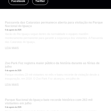
Facebook
Twitter
Passarela das Cataratas permanece aberta para visitação no Parque
Nacional do Iguaçu
6 de agosto de 2026
Vazão do Rio Iguaçu segue dentro da normalidade e equipes mantêm
monitoramento permanente para garantir a segurança dos visitantes. A Passarela
das Cataratas do Iguaçu,
LEIA MAIS
Zoo Park Foz registra maior público da história durante as férias de
julho
6 de agosto de 2026
Parque recebeu 23 mil visitantes no mês e bateu recorde de visitação desde a
inauguração, em 2018. O Zoo Park Foz alcançou, em julho de
LEIA MAIS
Parque Nacional do Iguaçu bate recorde histórico com 263 mil
visitantes em julho
6 de agosto de 2026