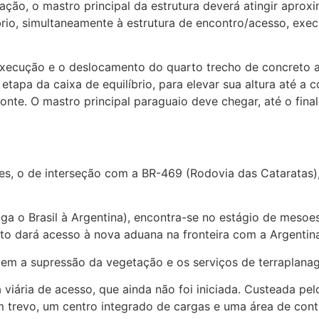
gração, o mastro principal da estrutura deverá atingir apr
brio, simultaneamente à estrutura de encontro/acesso, exe
 execução e o deslocamento do quarto trecho de concreto 
apa da caixa de equilíbrio, para elevar sua altura até a c
te. O mastro principal paraguaio deve chegar, até o final
es, o de interseção com a BR-469 (Rodovia das Cataratas), 
iga o Brasil à Argentina), encontra-se no estágio de mes
to dará acesso à nova aduana na fronteira com a Argentina
luem a supressão da vegetação e os serviços de terraplana
viária de acesso, que ainda não foi iniciada. Custeada pel
 trevo, um centro integrado de cargas e uma área de cont