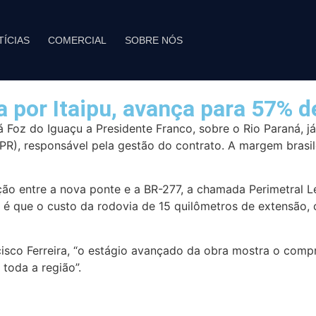
TÍCIAS
COMERCIAL
SOBRE NÓS
a por Itaipu, avança para 57% 
ará Foz do Iguaçu a Presidente Franco, sobre o Rio Paraná
 responsável pela gestão do contrato. A margem brasileir
ão entre a nova ponte e a BR-277, a chamada Perimetral Le
 é que o custo da rodovia de 15 quilômetros de extensão, 
ancisco Ferreira, “o estágio avançado da obra mostra o com
toda a região”.