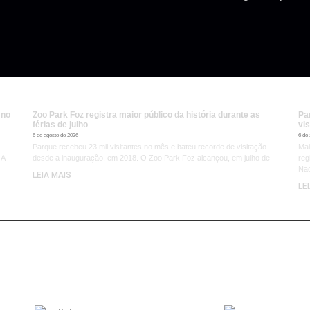
 no
Zoo Park Foz registra maior público da história durante as
Pa
férias de julho
vis
6 de agosto de 2026
6 de
Parque recebeu 23 mil visitantes no mês e bateu recorde de visitação
Mai
 A
desde a inauguração, em 2018. O Zoo Park Foz alcançou, em julho de
reg
Nac
LEIA MAIS
LE