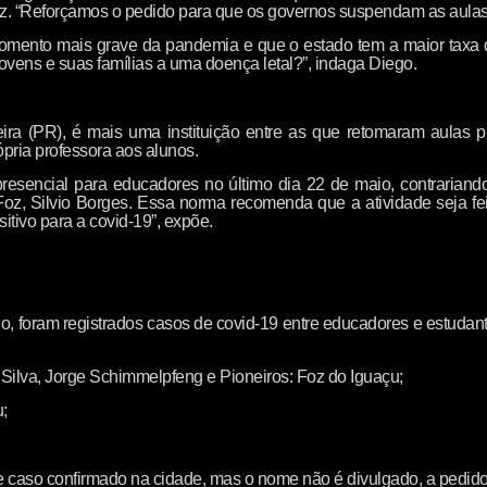
z. “Reforçamos o pedido para que os governos suspendam as aulas p
omento mais grave da pandemia e que o estado tem a maior taxa d
jovens e suas famílias a uma doença letal?”, indaga Diego.
ira (PR), é mais uma instituição entre as que retomaram aulas pr
ópria professora aos alunos.
presencial para educadores no último dia 22 de maio, contrariand
Foz, Silvio Borges. Essa norma recomenda que a atividade seja feita
itivo para a covid-19”, expõe.
o, foram registrados casos de covid-19 entre educadores e estudant
Silva, Jorge Schimmelpfeng e Pioneiros: Foz do Iguaçu;
;
ve caso confirmado na cidade, mas o nome não é divulgado, a pedid