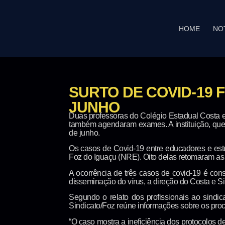
HOME
NO
SURTO DE COVID-19 
JUNHO
Duas professoras do Colégio Estadual Costa e
também agendaram exames. A instituição, que h
de junho.
Os casos de Covid-19 entre educadores e est
Foz do Iguaçu (NRE). Oito delas retomaram as a
A ocorrência de três casos de covid-19 é co
disseminação do vírus, a direção do Costa e Sil
Segundo o relato dos profissionais ao sindi
Sindicato/Foz reúne informações sobre os pro
“O caso mostra a ineficiência dos protocolos d