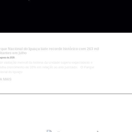
rque Nacional do Iguaçu bate recorde histórico com 263 mil
itantes em julho
 agosto de 2026
or visitação mensal da história da unidade supera expectativas e
istra crescimento de 20% em relação ao ano passado. O Parque
ional do Iguaçu
IA MAIS