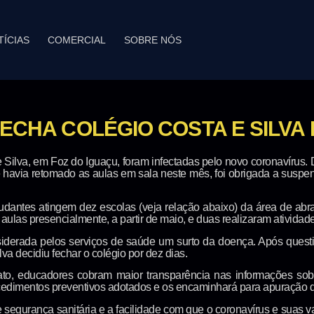
TÍCIAS
COMERCIAL
SOBRE NÓS
FECHA COLÉGIO COSTA E SILVA
 Silva, em Foz do Iguaçu, foram infectadas pelo novo coronavírus.
avia retomado as aulas em sala neste mês, foi obrigada a suspend
udantes atingem dez escolas (veja relação abaixo) da área de a
ulas presencialmente, a partir de maio, e duas realizaram atividades
nsiderada pelos serviços de saúde um surto da doença. Após ques
va decidiu fechar o colégio por dez dias.
cato, educadores cobram maior transparência nas informações so
cedimentos preventivos adotados e os encaminhará para apuração do
e segurança sanitária e a facilidade com que o coronavírus e suas v