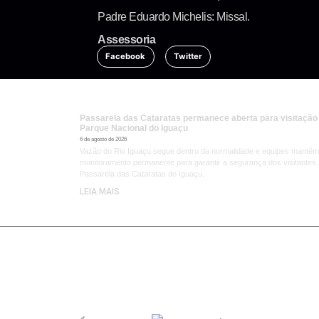
Padre Eduardo Michelis: Missal.
Assessoria
Facebook
Twitter
Passarela das Cataratas permanece aberta para visitação
Parque Nacional do Iguaçu
6 de agosto de 2026
Vazão do Rio Iguaçu segue dentro da normalidade e equipes mantêm
monitoramento permanente para garantir a segurança dos visitantes.
Passarela das Cataratas do Iguaçu,
LEIA MAIS