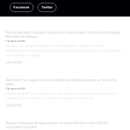
Facebook
Twitter
Passarela das Cataratas permanece aberta para visitação no Parque
Nacional do Iguaçu
6 de agosto de 2026
Vazão do Rio Iguaçu segue dentro da normalidade e equipes mantêm
monitoramento permanente para garantir a segurança dos visitantes. A Passarela
das Cataratas do Iguaçu,
LEIA MAIS
Zoo Park Foz registra maior público da história durante as férias de
julho
6 de agosto de 2026
Parque recebeu 23 mil visitantes no mês e bateu recorde de visitação desde a
inauguração, em 2018. O Zoo Park Foz alcançou, em julho de
LEIA MAIS
Parque Nacional do Iguaçu bate recorde histórico com 263 mil
visitantes em julho