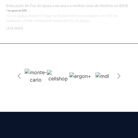
Educação de Foz do Iguaçu alcança a melhor nota da história no IDEB
7 de agosto de 2026
Foz do Iguaçu fica em 1° lugar no Paraná entre os municípios com 150 mil
habitantes. A rede municipal de ensino de Foz do Iguaçu
LEIA MAIS