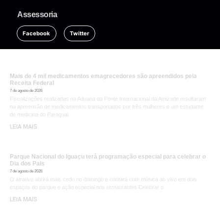
Assessoria
Facebook
Twitter
Mais de 4 mil medicamentos emagrecedores são apreendidos pela
Receita Federal
7 de agosto de 2026
Fiscalizações realizadas na Aduana da Ponte Internacional da Amizade resultaram
na apreensão de medicamentos transportados por três mulheres e um estudante
de medicina do Paraguai
LEIA MAIS
Parque Nacional do Iguaçu terá programação especial para celebrar o
Dia dos Pais
7 de agosto de 2026
O atrativo abrirá mais cedo no domingo e contará com música ao vivo em dois
espaços do parque e ação especial nos restaurantes Celebrar o
LEIA MAIS