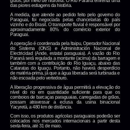
grãos, por meio de hidrovia. O Rio Paraná enfrenta uma
das piores estiagens da história.
A medida, que atende ao pedido feito pelo governo do
Paraguai, foi negociada pelas chancelarias do país
vizinho e do Brasil. O transporte fluvial é responsável por
aproximadamente 80% do comércio exterior do
Paraguai.
A operação é coordenada pela Itaipu, Operador Nacional
do Sistema (ONS) e Administración Nacional de
Electricidad (Ande, estatal paraguaia). A vazão do Rio
Paraná será regulada a montante (acima) da barragem e
também com a contribuição do Rio Iguaçu, abaixo das
Cataratas do Iguaçu. Portanto, não haverá desperdício
de matéria-prima, já que a água liberada será turbinada e
não escoada pelo vertedouro.
A liberação progressiva de água permitirá a elevação do
nível do rio em quantidade suficiente para que os
comboios de barcaças paraguaias, carregadas de grãos,
possam atravessar a eclusa da usina binacional
Yacyretá, a 480 km de distância.
Com isso, os produtos agrícolas paraguaios poderão ser
colocados nos mercados internacionais a partir desta
sexta-feira, até 31 de maio.